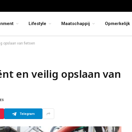
inment
Lifestyle
Maatschappij
Opmerkelijk
lig opslaan van fietsen
ënt en veilig opslaan van
IES
Telegram