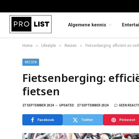
Algemene kennis
Enterta
»
»
»
Home
Lifestyle
Reizen
Fietsenberging: efficiënt en vei
REIZEN
Fietsenberging: effici
fietsen
27 SEPTEMBER 2024
UPDATED:
27 SEPTEMBER 2024
GEEN REACT
Facebook
Twitter
Pinterest