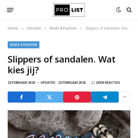
»
»
»
Home
Lifestyle
Mode & Fashion
Slippers of sandalen. Wat kies jij?
MODE & FASHION
Slippers of sandalen. Wat
kies jij?
22 FEBRUARI 2025
UPDATED:
22 FEBRUARI 2025
GEEN REACTIES