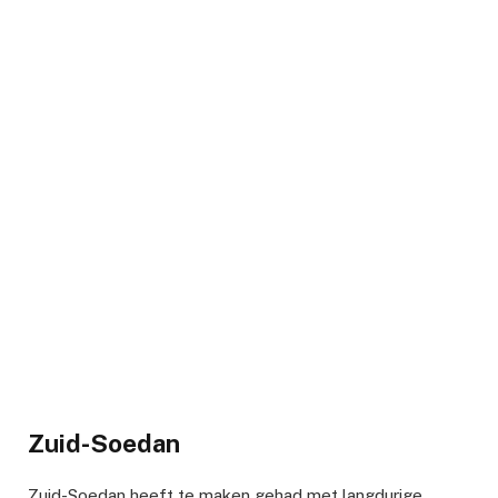
Zuid-Soedan
Zuid-Soedan heeft te maken gehad met langdurige