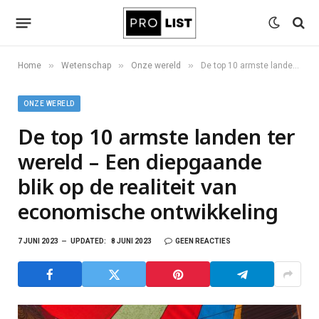
»
»
»
Home
Wetenschap
Onze wereld
De top 10 armste landen ter wereld – Een diepgaande blik op de realiteit van economische ontwikkeling
ONZE WERELD
De top 10 armste landen ter
wereld – Een diepgaande
blik op de realiteit van
economische ontwikkeling
7 JUNI 2023
UPDATED:
8 JUNI 2023
GEEN REACTIES