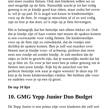
niet meer zouden fietsen. Ook met kinderen willen we zo
snel mogelijk op de fiets. Natuurlijk wacht je tot het veilig
genoeg is en je kindje goed kan zitten, maar zodra het zover
is, wil je op pad. Er is nogal wat keuze in kinderstoeltjes
voor op de fiets. Je vraagt je misschien af of ze wel veilig
zijn en hoe je dat doet, zo’n zitje op je fiets bevestigen.
Het is belangrijk dat het fietszitje niet alleen lekker zit. Ook
dat je kindje zijn of haar voeten niet tussen de spaken komen
is een voorwaarde voor veilig fietsen. De kinderstoeltjes
voor op de fiets zijn zo ontwikkeld, dat de voetjes niet
dichtbij de spaken komen. Ben je zelf wat onzeker over
fietsen met je kindje voor- of achterop, probeer dan eerst
eens een rondje uit zonder kindje. Je zult merken dat de
zitjes zo licht in gewicht zijn, dat je nauwelijks merkt dat hij
op je fiets zit. En voor je het weet ben je zeker genoeg om te
fietsen met jouw kindje. Kijk bij de aanschaf van het
perfecte fietszitje ook naar je eigen wensen! In deze top 10
kun je de beste kinderstoeltjes vinden. We hebben alle voor-
en nadelen voor je op een rij gezet.
De top 10 lijst
10. GMG Yepp Junior Duo Budget
De Yepp Junior is een prima zitje voor kinderen die zelf wel