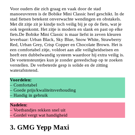
Voor ouders die zich graag en vaak door de stad
manoeuvreren is de Bobike Mini Classic heel geschikt. In de
stad fietsen betekent onverwachte wendingen en obstakels.
Met dit zitje zit je kindje toch veilig bij je op de fiets, wat je
ook tegenkomt. Het zitje is modern en slank en past op elke
fiets.De Bobike Mini Classic is maar liefst in zeven kleuren
leverbaar: Urban Black, Sky Blue, Snow White, Strawberry
Red, Urban Grey, Crisp Copper en Chocolate Brown. Het is
een comfortabel zitje, voldoet aan alle veiligheidseisen en
heeft een dubbelwandig systeem waardoor hij extra veilig is.
De voetensteuntjes kun je zonder gereedschap op te zoeken
verstellen. De verbeterde gesp is solide en de zitting
waterafstotend.
Voordelen:
– Comfortabel
– Goede prijs/kwaliteitsverhouding
– Handig in gebruik
Nadelen:
– Voetbandjes rekken snel uit
– Gordel vergt wat handigheid
3. GMG Yepp Maxi