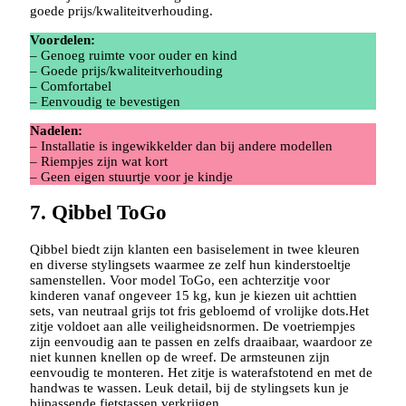
goede prijs/kwaliteitverhouding.
Voordelen:
– Genoeg ruimte voor ouder en kind
– Goede prijs/kwaliteitverhouding
– Comfortabel
– Eenvoudig te bevestigen
Nadelen:
– Installatie is ingewikkelder dan bij andere modellen
– Riempjes zijn wat kort
– Geen eigen stuurtje voor je kindje
7. Qibbel ToGo
Qibbel biedt zijn klanten een basiselement in twee kleuren
en diverse stylingsets waarmee ze zelf hun kinderstoeltje
samenstellen. Voor model ToGo, een achterzitje voor
kinderen vanaf ongeveer 15 kg, kun je kiezen uit achttien
sets, van neutraal grijs tot fris gebloemd of vrolijke dots.Het
zitje voldoet aan alle veiligheidsnormen. De voetriempjes
zijn eenvoudig aan te passen en zelfs draaibaar, waardoor ze
niet kunnen knellen op de wreef. De armsteunen zijn
eenvoudig te monteren. Het zitje is waterafstotend en met de
handwas te wassen. Leuk detail, bij de stylingsets kun je
bijpassende fietstassen verkrijgen.