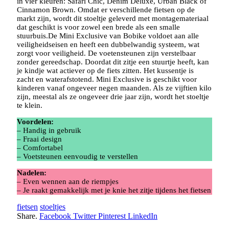
in vier kleuren: Safari Chic, Denim Deluxe, Urban Black of
Cinnamon Brown. Omdat er verschillende fietsen op de
markt zijn, wordt dit stoeltje geleverd met montagemateriaal
dat geschikt is voor zowel een brede als een smalle
stuurbuis.De Mini Exclusive van Bobike voldoet aan alle
veiligheidseisen en heeft een dubbelwandig systeem, wat
zorgt voor veiligheid. De voetensteunen zijn verstelbaar
zonder gereedschap. Doordat dit zitje een stuurtje heeft, kan
je kindje wat actiever op de fiets zitten. Het kussentje is
zacht en waterafstotend. Mini Exclusive is geschikt voor
kinderen vanaf ongeveer negen maanden. Als ze vijftien kilo
zijn, meestal als ze ongeveer drie jaar zijn, wordt het stoeltje
te klein.
Voordelen:
– Handig in gebruik
– Fraai design
– Comfortabel
– Voetsteunen eenvoudig te verstellen
Nadelen:
– Even wennen aan de riempjes
– Je raakt gemakkelijk met je knie het zitje tijdens het fietsen
fietsen
stoeltjes
Share.
Facebook
Twitter
Pinterest
LinkedIn