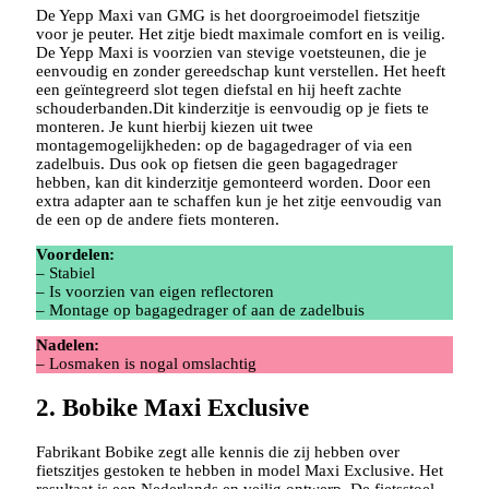
De Yepp Maxi van GMG is het doorgroeimodel fietszitje
voor je peuter. Het zitje biedt maximale comfort en is veilig.
De Yepp Maxi is voorzien van stevige voetsteunen, die je
eenvoudig en zonder gereedschap kunt verstellen. Het heeft
een geïntegreerd slot tegen diefstal en hij heeft zachte
schouderbanden.Dit kinderzitje is eenvoudig op je fiets te
monteren. Je kunt hierbij kiezen uit twee
montagemogelijkheden: op de bagagedrager of via een
zadelbuis. Dus ook op fietsen die geen bagagedrager
hebben, kan dit kinderzitje gemonteerd worden. Door een
extra adapter aan te schaffen kun je het zitje eenvoudig van
de een op de andere fiets monteren.
Voordelen:
– Stabiel
– Is voorzien van eigen reflectoren
– Montage op bagagedrager of aan de zadelbuis
Nadelen:
– Losmaken is nogal omslachtig
2. Bobike Maxi Exclusive
Fabrikant Bobike zegt alle kennis die zij hebben over
fietszitjes gestoken te hebben in model Maxi Exclusive. Het
resultaat is een Nederlands en veilig ontwerp. De fietsstoel