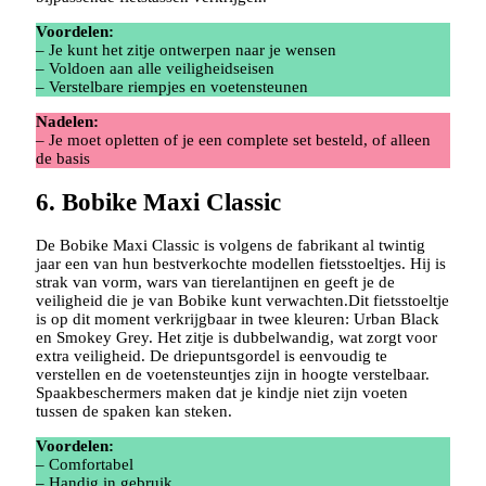
Voordelen:
– Je kunt het zitje ontwerpen naar je wensen
– Voldoen aan alle veiligheidseisen
– Verstelbare riempjes en voetensteunen
Nadelen:
– Je moet opletten of je een complete set besteld, of alleen
de basis
6. Bobike Maxi Classic
De Bobike Maxi Classic is volgens de fabrikant al twintig
jaar een van hun bestverkochte modellen fietsstoeltjes. Hij is
strak van vorm, wars van tierelantijnen en geeft je de
veiligheid die je van Bobike kunt verwachten.Dit fietsstoeltje
is op dit moment verkrijgbaar in twee kleuren: Urban Black
en Smokey Grey. Het zitje is dubbelwandig, wat zorgt voor
extra veiligheid. De driepuntsgordel is eenvoudig te
verstellen en de voetensteuntjes zijn in hoogte verstelbaar.
Spaakbeschermers maken dat je kindje niet zijn voeten
tussen de spaken kan steken.
Voordelen:
– Comfortabel
– Handig in gebruik