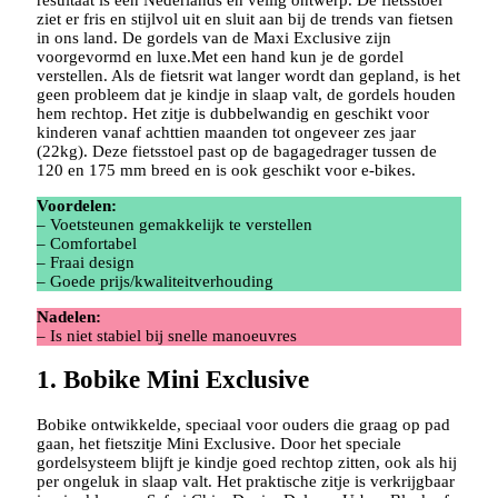
ziet er fris en stijlvol uit en sluit aan bij de trends van fietsen
in ons land. De gordels van de Maxi Exclusive zijn
voorgevormd en luxe.Met een hand kun je de gordel
verstellen. Als de fietsrit wat langer wordt dan gepland, is het
geen probleem dat je kindje in slaap valt, de gordels houden
hem rechtop. Het zitje is dubbelwandig en geschikt voor
kinderen vanaf achttien maanden tot ongeveer zes jaar
(22kg). Deze fietsstoel past op de bagagedrager tussen de
120 en 175 mm breed en is ook geschikt voor e-bikes.
Voordelen:
– Voetsteunen gemakkelijk te verstellen
– Comfortabel
– Fraai design
– Goede prijs/kwaliteitverhouding
Nadelen:
– Is niet stabiel bij snelle manoeuvres
1. Bobike Mini Exclusive
Bobike ontwikkelde, speciaal voor ouders die graag op pad
gaan, het fietszitje Mini Exclusive. Door het speciale
gordelsysteem blijft je kindje goed rechtop zitten, ook als hij
per ongeluk in slaap valt. Het praktische zitje is verkrijgbaar