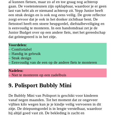
al kunnen fietsen, maar zo af en toe graag nog achterop
gaan. De voetensteunen zijn opklapbaar, waardoor je er geen
last van hebt als er niemand achterop zit. Yepp Junior heeft
een strak design en is ook nog eens veilig. De grote reflector
zorgt ervoor dat je ook in het donker zichtbaar bent. De
fietsstoel heeft een stoere heupgordel, diefstalbeveiliging en
is eenvoudig te monteren. In een handomdraai zet je de
Junior Budget over op een andere fiets, met het gereedschap
dat geïntegreerd is in het zitje.
Voordelen:
– Comfortabel
– Handig in gebruik
– Strak design
– Eenvoudig van de een op de andere fiets te monteren
Nadelen:
– Niet te monteren op een zadelbuis
9. Polisport Bubbly Mini
De Bubbly Mini van Polisport is geschikt voor kinderen
vanaf negen maanden. Tot het moment dat ze ongeveer
vijftien kilo wegen kun je je kindje veilig vervoeren in dit
zitje. De driepuntsgordel is in lengte verstelbaar, waardoor
hij altijd goed vast zit. De bekleding is zacht en