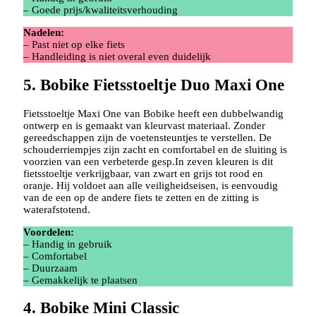
– Goede prijs/kwaliteitsverhouding
Nadelen:
– Past niet op elke fiets
– Handleiding is niet overal even duidelijk
5. Bobike Fietsstoeltje Duo Maxi One
Fietsstoeltje Maxi One van Bobike heeft een dubbelwandig
ontwerp en is gemaakt van kleurvast materiaal. Zonder
gereedschappen zijn de voetensteuntjes te verstellen. De
schouderriempjes zijn zacht en comfortabel en de sluiting is
voorzien van een verbeterde gesp.In zeven kleuren is dit
fietsstoeltje verkrijgbaar, van zwart en grijs tot rood en
oranje. Hij voldoet aan alle veiligheidseisen, is eenvoudig
van de een op de andere fiets te zetten en de zitting is
waterafstotend.
Voordelen:
– Handig in gebruik
– Comfortabel
– Duurzaam
– Gemakkelijk te plaatsen
4. Bobike Mini Classic