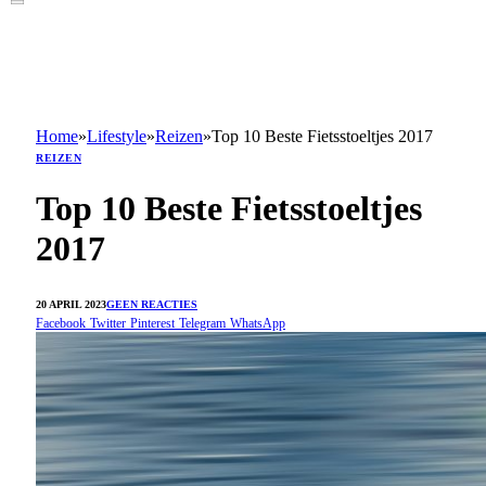
Home
»
Lifestyle
»
Reizen
»
Top 10 Beste Fietsstoeltjes 2017
REIZEN
Top 10 Beste Fietsstoeltjes
2017
20 APRIL 2023
GEEN REACTIES
Facebook
Twitter
Pinterest
Telegram
WhatsApp