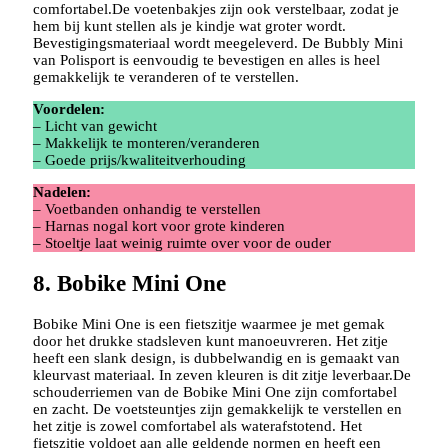
comfortabel.De voetenbakjes zijn ook verstelbaar, zodat je
hem bij kunt stellen als je kindje wat groter wordt.
Bevestigingsmateriaal wordt meegeleverd. De Bubbly Mini
van Polisport is eenvoudig te bevestigen en alles is heel
gemakkelijk te veranderen of te verstellen.
Voordelen:
– Licht van gewicht
– Makkelijk te monteren/veranderen
– Goede prijs/kwaliteitverhouding
Nadelen:
– Voetbanden onhandig te verstellen
– Harnas nogal kort voor grote kinderen
– Stoeltje laat weinig ruimte over voor de ouder
8. Bobike Mini One
Bobike Mini One is een fietszitje waarmee je met gemak
door het drukke stadsleven kunt manoeuvreren. Het zitje
heeft een slank design, is dubbelwandig en is gemaakt van
kleurvast materiaal. In zeven kleuren is dit zitje leverbaar.De
schouderriemen van de Bobike Mini One zijn comfortabel
en zacht. De voetsteuntjes zijn gemakkelijk te verstellen en
het zitje is zowel comfortabel als waterafstotend. Het
fietszitje voldoet aan alle geldende normen en heeft een