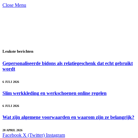
Close Menu
Leukste berichten
Gepersonaliseerde bidons als relatiegeschenk dat echt gebruikt
wordt
6 JULI 2026
Slim werkkleding en werkschoenen online regelen
6 JULI 2026
Wat zijn algemene voorwaarden en waarom zijn ze belangrijk?
28 APRIL 2026
Facebook
X (Twitter)
Instagram