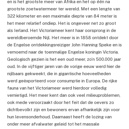
en is het grootste meer van Afrika en het op één na
grootste zoetwatermeer ter wereld. Met een lengte van
322 kilometer en een maximale diepte van 84 meter is
het meer relatief ondiep. Het is ongeveer net zo groot
als Ierland. Het Victoriameer kent haar oorsprong in de
wereldberoemde Nijl. Het meer is in 1858 ontdekt door
de Engelse ontdekkingsreiziger John Hanning Speke en is
vernoemd naar de toenmalige Engelse koningin Victoria.
Geologisch gezien is het een oud meer, zo’n 500.000 jaar
oud. In de vijftiger jaren van de vorige eeuw werd hier de
nijlbaars gekweekt, die in gigantische hoeveelheden
werd geëxporteerd voor consumptie in Europa. De rijke
fauna van het Victoriameer werd hierdoor volledig
vernietigd. Het meer kent dan ook veel milieuproblemen,
ook mede veroorzaakt door het feit dat de oevers zo
dichtbevolkt zijn en bewoners ervan afhankelijk zijn voor
hun levensonderhoud. Daarnaast heeft de lozing van
onder meer afvalwater geleid tot het massale