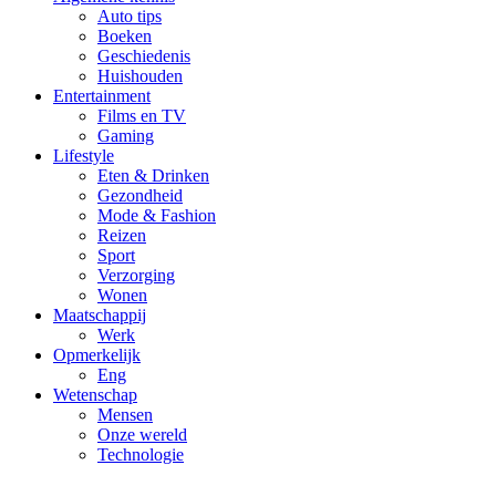
Auto tips
Boeken
Geschiedenis
Huishouden
Entertainment
Films en TV
Gaming
Lifestyle
Eten & Drinken
Gezondheid
Mode & Fashion
Reizen
Sport
Verzorging
Wonen
Maatschappij
Werk
Opmerkelijk
Eng
Wetenschap
Mensen
Onze wereld
Technologie