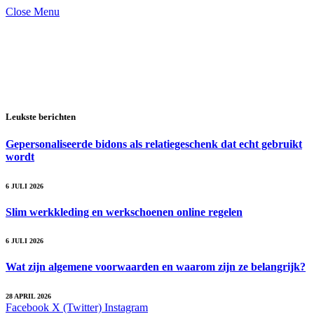
Close Menu
Leukste berichten
Gepersonaliseerde bidons als relatiegeschenk dat echt gebruikt
wordt
6 JULI 2026
Slim werkkleding en werkschoenen online regelen
6 JULI 2026
Wat zijn algemene voorwaarden en waarom zijn ze belangrijk?
28 APRIL 2026
Facebook
X (Twitter)
Instagram