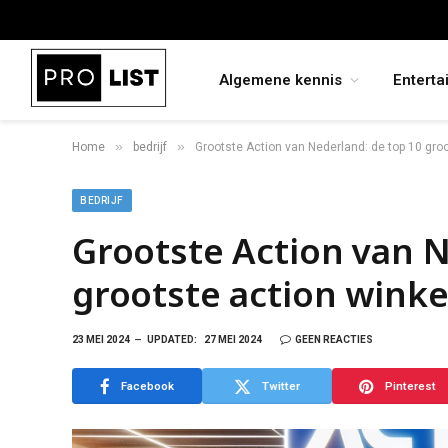
Algemene kennis
Enterta
»
»
Home
bedrijf
Grootste Action van Nederland: de top 10 gro
BEDRIJF
Grootste Action van N
grootste action winke
23 MEI 2024
UPDATED:
27 MEI 2024
GEEN REACTIES
Facebook
Twitter
Pinterest