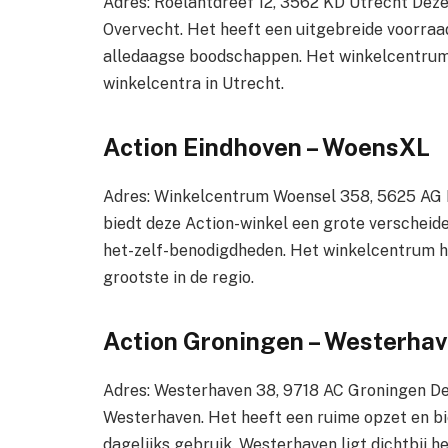
Adres: Roelantdreef 12, 3562 KD Utrecht Deze 
Overvecht. Het heeft een uitgebreide voorraad
alledaagse boodschappen. Het winkelcentrum 
winkelcentra in Utrecht.
Action Eindhoven – WoensXL
Adres: Winkelcentrum Woensel 358, 5625 AG 
biedt deze Action-winkel een grote verscheide
het-zelf-benodigdheden. Het winkelcentrum he
grootste in de regio.
Action Groningen – Westerha
Adres: Westerhaven 38, 9718 AC Groningen Dez
Westerhaven. Het heeft een ruime opzet en b
dagelijks gebruik. Westerhaven ligt dichtbij 