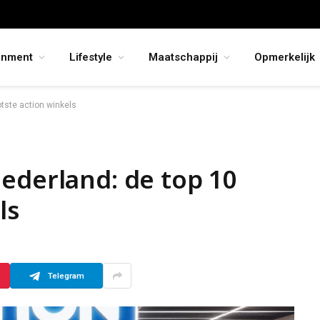
inment
Lifestyle
Maatschappij
Opmerkelijk
otste action winkels
ederland: de top 10
ls
Telegram