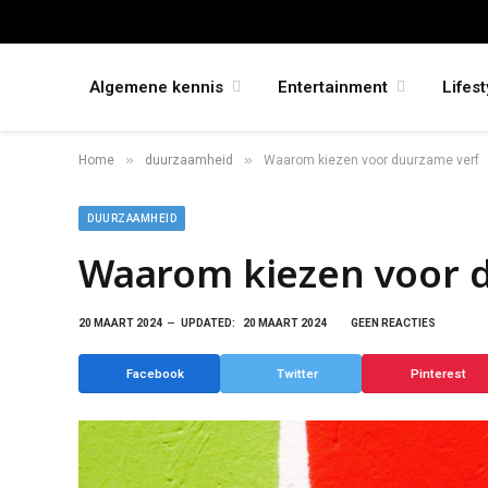
Algemene kennis
Entertainment
Lifest
»
»
Home
duurzaamheid
Waarom kiezen voor duurzame verf
DUURZAAMHEID
Waarom kiezen voor 
20 MAART 2024
UPDATED:
20 MAART 2024
GEEN REACTIES
Facebook
Twitter
Pinterest