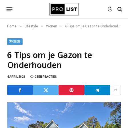
»
»
»
Home
Lifestyle
Wonen
6 Tips om je Gazon te Onderhouden
WONEN
6 Tips om je Gazon te
Onderhouden
4 APRIL 2023
GEEN REACTIES