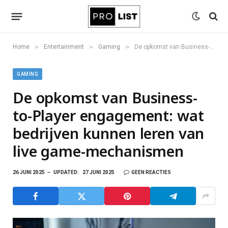
»
»
»
Home
Entertainment
Gaming
De opkomst van Business-to-Player engagement: wat bedrijven kunnen leren van live game-mechanismen
GAMING
De opkomst van Business-
to-Player engagement: wat
bedrijven kunnen leren van
live game-mechanismen
26 JUNI 2025
UPDATED:
27 JUNI 2025
GEEN REACTIES