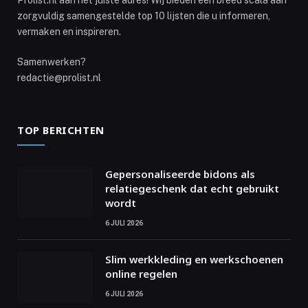
Prolist.nl aan het juiste adres! Wij bieden een breed scala aan
zorgvuldig samengestelde top 10 lijsten die u informeren,
vermaken en inspireren.
Samenwerken?
redactie@prolist.nl
TOP BERICHTEN
Gepersonaliseerde bidons als
relatiegeschenk dat echt gebruikt
wordt
6 JULI 2026
Slim werkkleding en werkschoenen
online regelen
6 JULI 2026