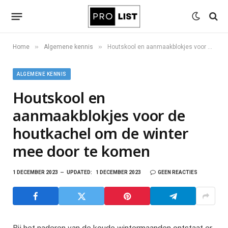
»
»
Home
Algemene kennis
Houtskool en aanmaakblokjes voor de houtkachel om de winter mee door te komen
ALGEMENE KENNIS
Houtskool en
aanmaakblokjes voor de
houtkachel om de winter
mee door te komen
1 DECEMBER 2023
UPDATED:
1 DECEMBER 2023
GEEN REACTIES
Bij het naderen van de koude wintermaanden ontstaat er