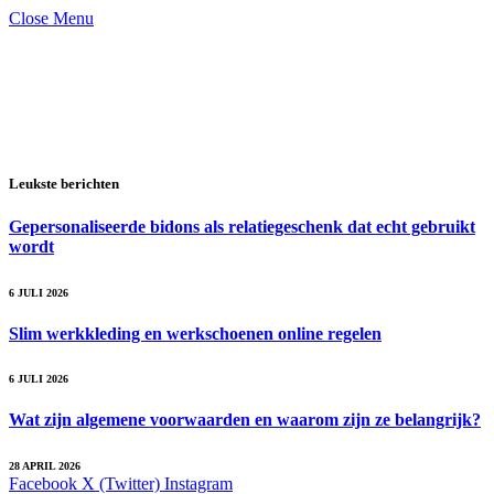
Close Menu
Leukste berichten
Gepersonaliseerde bidons als relatiegeschenk dat echt gebruikt
wordt
6 JULI 2026
Slim werkkleding en werkschoenen online regelen
6 JULI 2026
Wat zijn algemene voorwaarden en waarom zijn ze belangrijk?
28 APRIL 2026
Facebook
X (Twitter)
Instagram