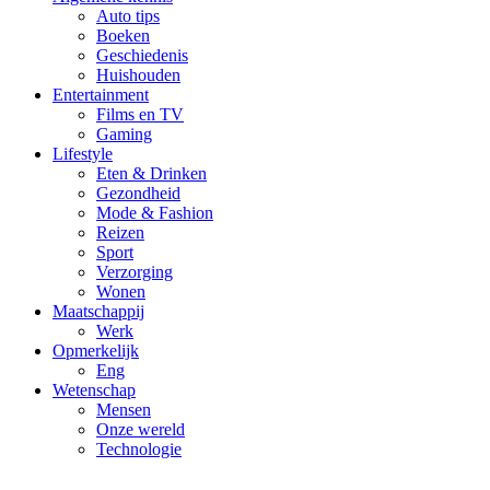
Auto tips
Boeken
Geschiedenis
Huishouden
Entertainment
Films en TV
Gaming
Lifestyle
Eten & Drinken
Gezondheid
Mode & Fashion
Reizen
Sport
Verzorging
Wonen
Maatschappij
Werk
Opmerkelijk
Eng
Wetenschap
Mensen
Onze wereld
Technologie