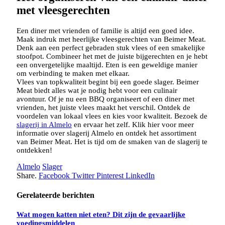
met vleesgerechten
Een diner met vrienden of familie is altijd een goed idee.
Maak indruk met heerlijke vleesgerechten van Beimer Meat.
Denk aan een perfect gebraden stuk vlees of een smakelijke
stoofpot. Combineer het met de juiste bijgerechten en je hebt
een onvergetelijke maaltijd. Eten is een geweldige manier
om verbinding te maken met elkaar.
Vlees van topkwaliteit begint bij een goede slager. Beimer
Meat biedt alles wat je nodig hebt voor een culinair
avontuur. Of je nu een BBQ organiseert of een diner met
vrienden, het juiste vlees maakt het verschil. Ontdek de
voordelen van lokaal vlees en kies voor kwaliteit. Bezoek de
slagerij in Almelo
en ervaar het zelf. Klik hier voor meer
informatie over slagerij Almelo en ontdek het assortiment
van Beimer Meat. Het is tijd om de smaken van de slagerij te
ontdekken!
Almelo
Slager
Share.
Facebook
Twitter
Pinterest
LinkedIn
Gerelateerde berichten
Wat mogen katten niet eten? Dit zijn de gevaarlijke
voedingsmiddelen