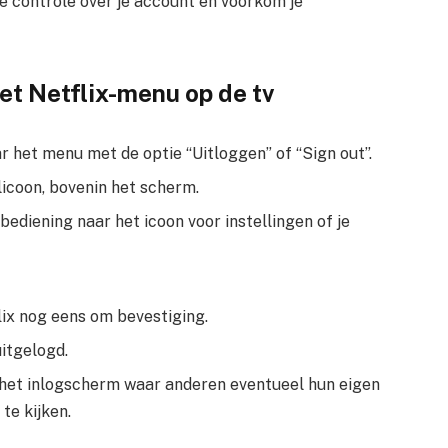
 je controle over je account en voorkom je
et Netflix-menu op de tv
r het menu met de optie “Uitloggen” of “Sign out”.
licoon, bovenin het scherm.
bediening naar het icoon voor instellingen of je
lix nog eens om bevestiging.
uitgelogd.
 het inlogscherm waar anderen eventueel hun eigen
te kijken.