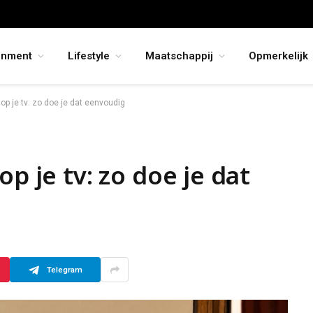
inment
Lifestyle
Maatschappij
Opmerkelijk
 op je tv: zo doe je dat eenvoudig
p je tv: zo doe je dat
Telegram