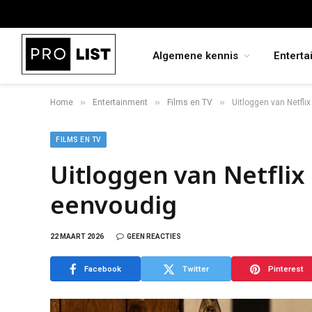
Algemene kennis
Enterta
»
»
»
Home
Entertainment
Films en TV
Uitloggen van Netflix
FILMS EN TV
Uitloggen van Netflix o
eenvoudig
22 MAART 2026
GEEN REACTIES
Facebook
Twitter
Pinterest