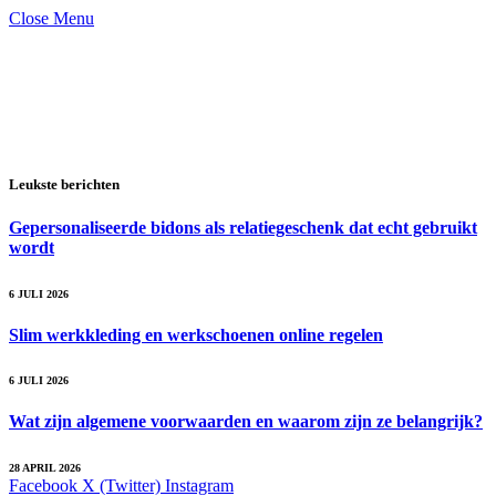
Close Menu
Leukste berichten
Gepersonaliseerde bidons als relatiegeschenk dat echt gebruikt
wordt
6 JULI 2026
Slim werkkleding en werkschoenen online regelen
6 JULI 2026
Wat zijn algemene voorwaarden en waarom zijn ze belangrijk?
28 APRIL 2026
Facebook
X (Twitter)
Instagram