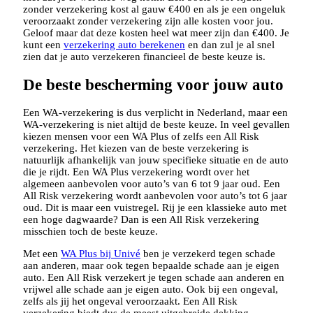
zonder verzekering kost al gauw €400 en als je een ongeluk
veroorzaakt zonder verzekering zijn alle kosten voor jou.
Geloof maar dat deze kosten heel wat meer zijn dan €400. Je
kunt een
verzekering auto berekenen
en dan zul je al snel
zien dat je auto verzekeren financieel de beste keuze is.
De beste bescherming voor jouw auto
Een WA-verzekering is dus verplicht in Nederland, maar een
WA-verzekering is niet altijd de beste keuze. In veel gevallen
kiezen mensen voor een WA Plus of zelfs een All Risk
verzekering. Het kiezen van de beste verzekering is
natuurlijk afhankelijk van jouw specifieke situatie en de auto
die je rijdt. Een WA Plus verzekering wordt over het
algemeen aanbevolen voor auto’s van 6 tot 9 jaar oud. Een
All Risk verzekering wordt aanbevolen voor auto’s tot 6 jaar
oud. Dit is maar een vuistregel. Rij je een klassieke auto met
een hoge dagwaarde? Dan is een All Risk verzekering
misschien toch de beste keuze.
Met een
WA Plus bij Univé
ben je verzekerd tegen schade
aan anderen, maar ook tegen bepaalde schade aan je eigen
auto. Een All Risk verzekert je tegen schade aan anderen en
vrijwel alle schade aan je eigen auto. Ook bij een ongeval,
zelfs als jij het ongeval veroorzaakt. Een All Risk