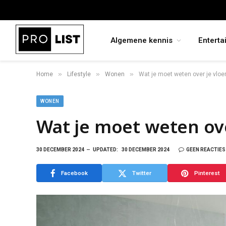
Algemene kennis
Enterta
»
»
»
Home
Lifestyle
Wonen
Wat je moet weten over je vloe
WONEN
Wat je moet weten ove
30 DECEMBER 2024
UPDATED:
30 DECEMBER 2024
GEEN REACTIES
Facebook
Twitter
Pinterest