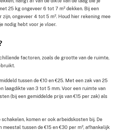
ekken, hangt af van de dikte van de laag die je
met 25 kg ongeveer 6 tot 7 m² dekken. Bij een
r zijn, ongeveer 4 tot 5 m². Houd hier rekening mee
e nodig hebt voor je vloer.
?
hillende factoren, zoals de grootte van de ruimte,
bruikt.
middeld tussen de €10 en €25. Met een zak van 25
een laagdikte van 3 tot 5 mm. Voor een ruimte van
ten (bij een gemiddelde prijs van €15 per zak) als
te schakelen, komen er ook arbeidskosten bij. De
 meestal tussen de €15 en €30 per m², afhankelijk