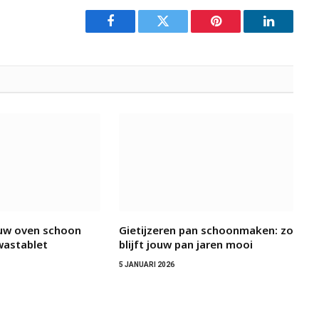
Facebook
Twitter
Pinterest
LinkedIn
ouw oven schoon
Gietijzeren pan schoonmaken: zo
wastablet
blijft jouw pan jaren mooi
5 JANUARI 2026