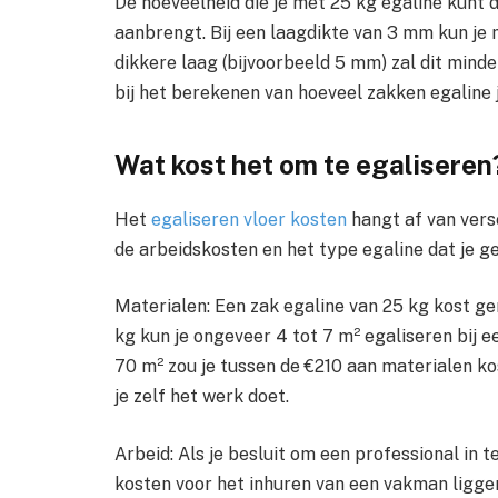
De hoeveelheid die je met 25 kg egaline kunt d
aanbrengt. Bij een laagdikte van 3 mm kun je 
dikkere laag (bijvoorbeeld 5 mm) zal dit minde
bij het berekenen van hoeveel zakken egaline j
Wat kost het om te egaliseren
Het
egaliseren vloer kosten
hangt af van versc
de arbeidskosten en het type egaline dat je ge
Materialen: Een zak egaline van 25 kg kost ge
kg kun je ongeveer 4 tot 7 m² egaliseren bij 
70 m² zou je tussen de €210 aan materialen kos
je zelf het werk doet.
Arbeid: Als je besluit om een professional in 
kosten voor het inhuren van een vakman liggen