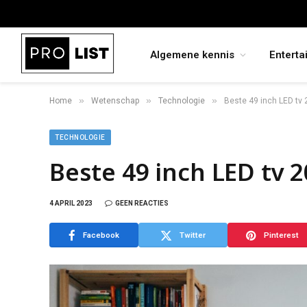
Algemene kennis
Enterta
»
»
»
Home
Wetenschap
Technologie
Beste 49 inch LED tv
TECHNOLOGIE
Beste 49 inch LED tv 
4 APRIL 2023
GEEN REACTIES
Facebook
Twitter
Pinterest