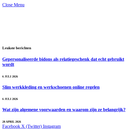
Close Menu
Leukste berichten
Gepersonaliseerde bidons als relatiegeschenk dat echt gebruikt
wordt
6 JULI 2026
Slim werkkleding en werkschoenen online regelen
6 JULI 2026
Wat zijn algemene voorwaarden en waarom zijn ze belangrijk?
28 APRIL 2026
Facebook
X (Twitter)
Instagram