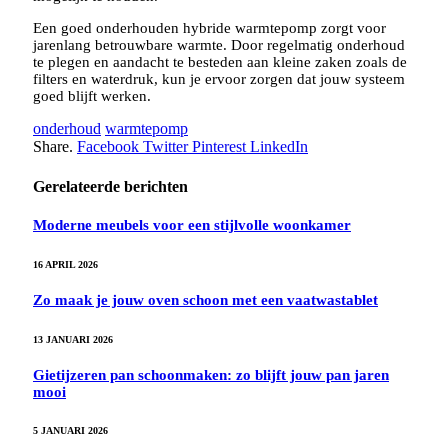
Een goed onderhouden hybride warmtepomp zorgt voor
jarenlang betrouwbare warmte. Door regelmatig onderhoud
te plegen en aandacht te besteden aan kleine zaken zoals de
filters en waterdruk, kun je ervoor zorgen dat jouw systeem
goed blijft werken.
onderhoud
warmtepomp
Share.
Facebook
Twitter
Pinterest
LinkedIn
Gerelateerde berichten
Moderne meubels voor een stijlvolle woonkamer
16 APRIL 2026
Zo maak je jouw oven schoon met een vaatwastablet
13 JANUARI 2026
Gietijzeren pan schoonmaken: zo blijft jouw pan jaren
mooi
5 JANUARI 2026