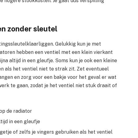
e hogere stookkosten. Je gaat dus verspilling
en zonder sleutel
tingssleutelklaarliggen. Gelukkig kun je met
iatoren hebben een ventiel met een klein vierkant
jna altijd in een gleufje. Soms kun je ook een kleine
n als het ventiel niet te strak zit. Zet eventueel
angen en zorg voor een bakje voor het geval er wat
werk te gaan, zodat je het ventiel niet stuk draait of
 op de radiator
ijd in een gleufje
etje of zelfs je vingers gebruiken als het ventiel