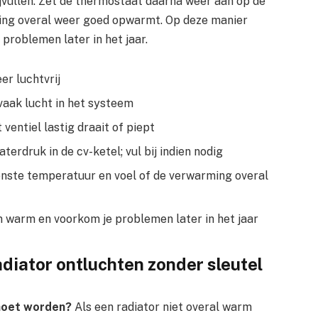
jvullen. Zet de thermostaat daarna weer aan op de
ing overal weer goed opwarmt. Op deze manier
problemen later in het jaar.
er luchtvrij
 vaak lucht in het systeem
ventiel lastig draait of piept
erdruk in de cv-ketel; vul bij indien nodig
nste temperatuur en voel of de verwarming overal
m warm en voorkom je problemen later in het jaar
diator ontluchten zonder sleutel
 moet worden?
Als een radiator niet overal warm