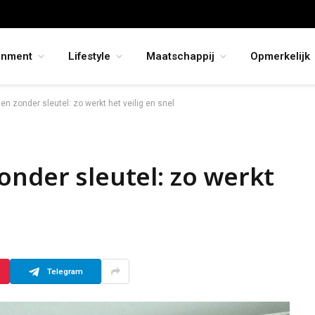
inment
Lifestyle
Maatschappij
Opmerkelijk
en zonder sleutel: zo werkt het veilig en snel
onder sleutel: zo werkt
Telegram