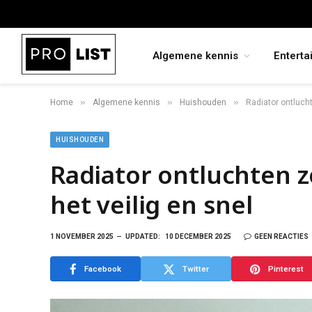
Algemene kennis
Enterta
»
»
»
Home
Algemene kennis
Huishouden
Radiator ontlucht
HUISHOUDEN
Radiator ontluchten z
het veilig en snel
1 NOVEMBER 2025
UPDATED:
10 DECEMBER 2025
GEEN REACTIES
Facebook
Twitter
Pinterest