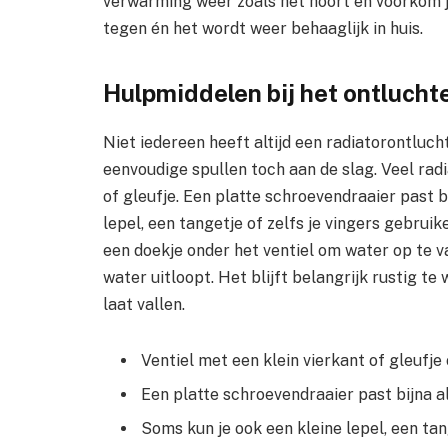
verwarming weer zoals het hoort en voorkom j
tegen én het wordt weer behaaglijk in huis.
Hulpmiddelen bij het ontlucht
Niet iedereen heeft altijd een radiatorontluch
eenvoudige spullen toch aan de slag. Veel rad
of gleufje. Een platte schroevendraaier past bi
lepel, een tangetje of zelfs je vingers gebruike
een doekje onder het ventiel om water op te v
water uitloopt. Het blijft belangrijk rustig te 
laat vallen.
Ventiel met een klein vierkant of gleufje
Een platte schroevendraaier past bijna alt
Soms kun je ook een kleine lepel, een tang