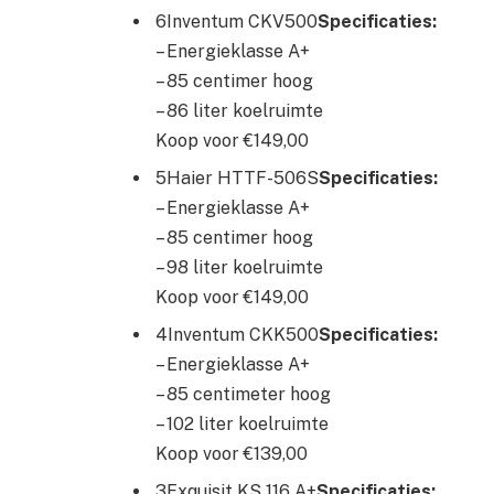
6Inventum CKV500
Specificaties:
– Energieklasse A+
– 85 centimer hoog
– 86 liter koelruimte
Koop voor €149,00
5Haier HTTF-506S
Specificaties:
– Energieklasse A+
– 85 centimer hoog
– 98 liter koelruimte
Koop voor €149,00
4Inventum CKK500
Specificaties:
– Energieklasse A+
– 85 centimeter hoog
– 102 liter koelruimte
Koop voor €139,00
3Exquisit KS 116 A+
Specificaties: