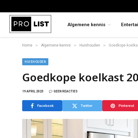
Algemene kennis
Enterta
»
»
»
Home
Algemene kennis
Huishouden
Goedkope koelka
HUISHOUDEN
Goedkope koelkast 2
19 APRIL 2023
GEEN REACTIES
Facebook
Twitter
Pinterest