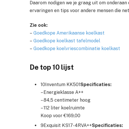
Daarom nodigen we je graag uit om onderaan de
ervaringen en tips voor andere mensen die net 
Zie ook:
–
Goedkope Amerikaanse koelkast
–
Goedkope koelkast tafelmodel
–
Goedkope koelvriescombinatie koelkast
De top 10 lijst
10Inventum KK501
Specificaties:
– Energieklasse A++
– 84,5 centimeter hoog
– 112 liter koelruimte
Koop voor €169,00
9Exquisit KS17-4RVA++
Specificaties: