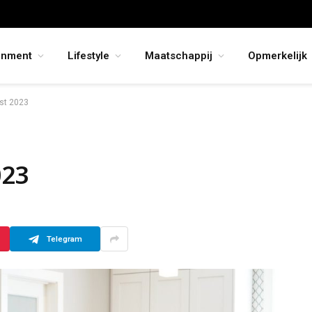
inment
Lifestyle
Maatschappij
Opmerkelijk
st 2023
023
Telegram